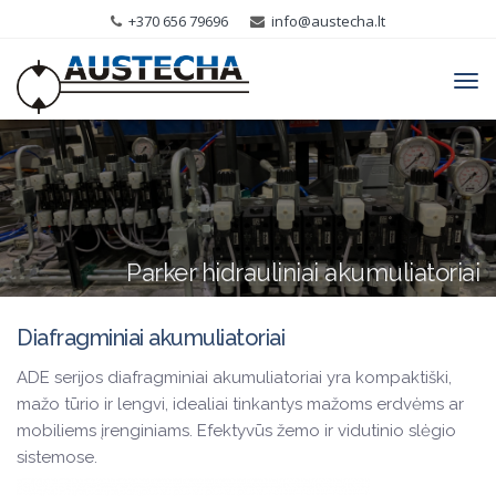
+370 656 79696
info@austecha.lt
Tog
navi
Parker hidrauliniai akumuliatoriai
Diafragminiai akumuliatoriai
ADE serijos diafragminiai akumuliatoriai yra kompaktiški,
mažo tūrio ir lengvi, idealiai tinkantys mažoms erdvėms ar
mobiliems įrenginiams. Efektyvūs žemo ir vidutinio slėgio
sistemose.