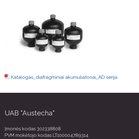
Katalogas_diafragminiai akumuliatoriai_AD serija
UAB "Austecha"
Įmonės kodas 302338808
PVM mokėtojo kodas LT100004789314