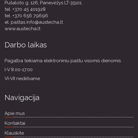
Pušaloto g. 126, Panevėžys LT-35101
tel.
+370 45 401928
tel.
+370 656 79696
el. paštas
info@austecha.lt
www.austecha.lt
Darbo laikas
Pagalba teikiama elektroniniu paštu visomis dienomis
I-V 8.00-17.00
VI-VII nedirbame
Navigacija
Apie mus
Kontaktai
Klauskite