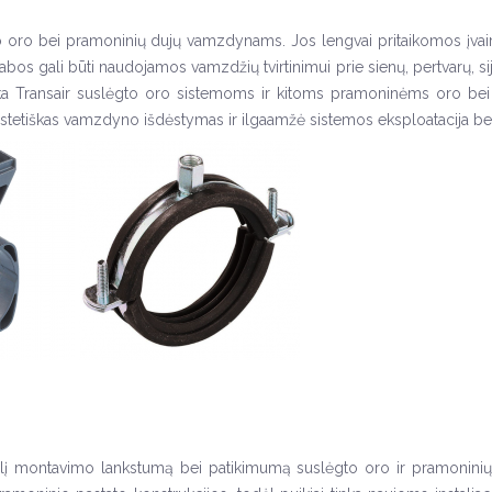
ėgto oro bei pramoninių dujų vamzdynams. Jos lengvai pritaikomos įva
bos gali būti naudojamos vamzdžių tvirtinimui prie sienų, pertvarų, sijų, k
 tinka Transair suslėgto oro sistemoms ir kitoms pramoninėms oro be
 estetiškas vamzdyno išdėstymas ir ilgaamžė sistemos eksploatacija b
didelį montavimo lankstumą bei patikimumą suslėgto oro ir pramonin