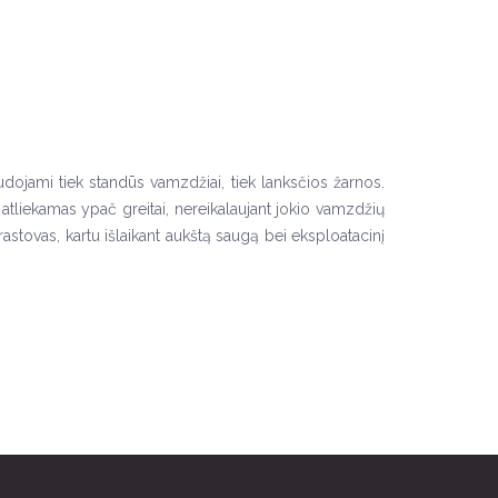
audojami tiek standūs vamzdžiai, tiek lanksčios žarnos.
 atliekamas ypač greitai, nereikalaujant jokio vamzdžių
astovas, kartu išlaikant aukštą saugą bei eksploatacinį