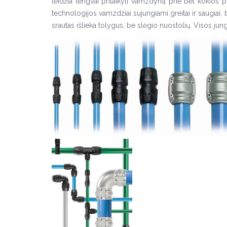
leidžia lengvai pritaikyti vamzdyną prie bet kokios 
technologijos vamzdžiai sujungiami greitai ir saugiai, 
srautas išlieka tolygus, be slėgio nuostolių. Visos jun