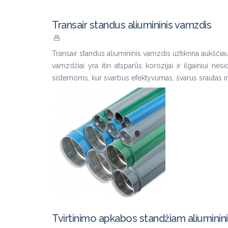
Transair standus aliumininis vamzdis
Transair standus aliumininis vamzdis užtikrina aukšči
vamzdžiai yra itin atsparūs korozijai ir ilgainiui 
sistemoms, kur svarbus efektyvumas, švarus srautas ir 
Tvirtinimo apkabos standžiam aliumini