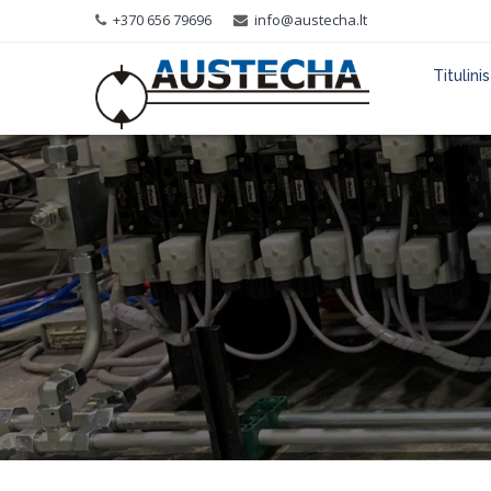
+370 656 79696
info@austecha.lt
Titulinis