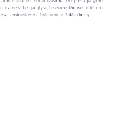
acijoms ir sistemų modernizavimui. Dėl greito jungimo
dinį diametrą tiek jungtyse, tiek vamzdžiuose, todėl oro
vai keisti sistemos išdėstymą ar išplėsti tinklą.