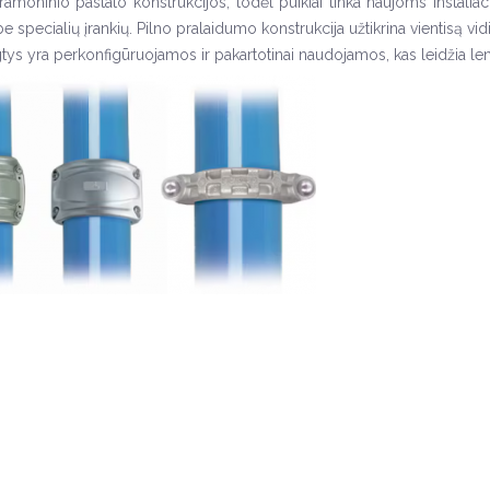
pramoninio pastato konstrukcijos, todėl puikiai tinka naujoms instali
be specialių įrankių. Pilno pralaidumo konstrukcija užtikrina vientisą vi
gtys yra perkonfigūruojamos ir pakartotinai naudojamos, kas leidžia leng