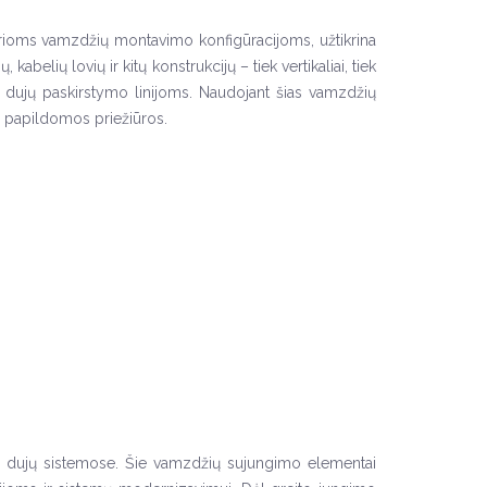
irioms vamzdžių montavimo konfigūracijoms, užtikrina
abelių lovių ir kitų konstrukcijų – tiek vertikaliai, tiek
i dujų paskirstymo linijoms. Naudojant šias vamzdžių
e papildomos priežiūros.
ių dujų sistemose. Šie vamzdžių sujungimo elementai