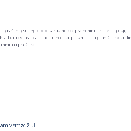
ausią našumą suslėgto oro, vakuumo bei pramoninių ar inertinių dujų 
nesidėvi bei nepraranda sandarumo. Tai patikimas ir ilgaamžis spre
minimali priežiūra.
niam vamzdžiui