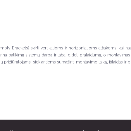
embly Brackets) skirti vertikalioms ir horizontalioms atšakoms, kai n
ikrina patikimą sistemų darbą ir labai didelį pralaidumą, o montavimas
 prižiūrėtojams, siekiantiems sumažinti montavimo laiką, išlaidas ir pr