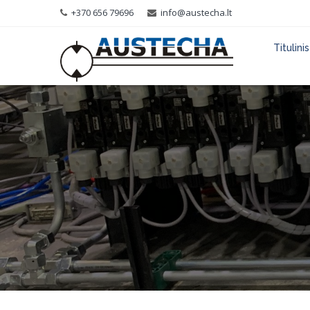
+370 656 79696
info@austecha.lt
Titulinis