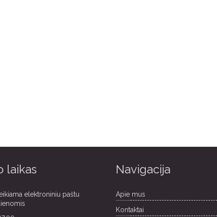
 laikas
Navigacija
eikiama elektroniniu paštu
Apie mus
dienomis
Kontaktai