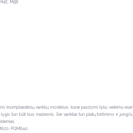
 M4E, M5B.
o krumpliaratinių variklių modelius, kurie pasižymi tyliu veikimu esan
is turi būti kuo mažesnis. Šie varikliai turi platų tvirtinimo ir jungč
sistemas.
PGM620, PGM640.