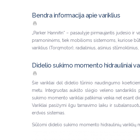
Bendra informacija apie variklius
„Parker Hannifin“ – pasaulyje pirmaujantis judesio ir va
pramoninėms, tiek mobilioms sistemoms, kuriose būtin
variklius (Torqmotor), radialinius, ašinius stūmoklinius,
Didelio sukimo momento hidrauliniai var
Šie varikliai dėl didelio tūrinio naudingumo koeficie
metu. Integruotas aukšto slėgio veleno sandariklis
sukimo momento varikliai patikimai veikia net esant di
Varikliai pasižymi ilgu tarnavimo laiku ir subalansuot
erdvės sistemas.
Siūlomi didelio sukimo momento hidraulinių variklių m