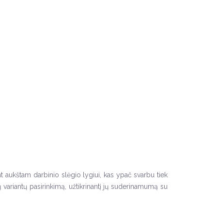
t aukštam darbinio slėgio lygiui, kas ypač svarbu tiek
ių variantų pasirinkimą, užtikrinantį jų suderinamumą su