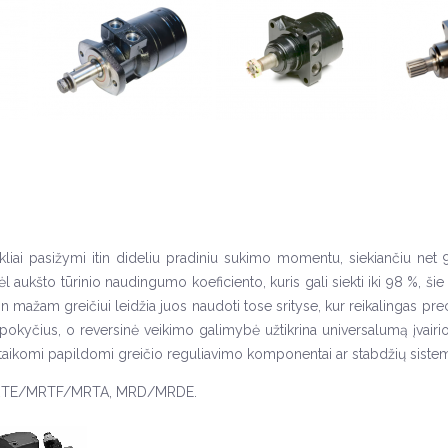
rikliai pasižymi itin dideliu pradiniu sukimo momentu, siekiančiu net
aukšto tūrinio naudingumo koeficiento, kuris gali siekti iki 98 %, šie
tin mažam greičiui leidžia juos naudoti tose srityse, kur reikalingas pr
rų pokyčius, o reversinė veikimo galimybė užtikrina universalumą įvair
 pritaikomi papildomi greičio reguliavimo komponentai ar stabdžių siste
RT/MRTE/MRTF/MRTA, MRD/MRDE.