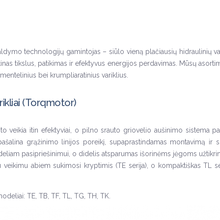
ldymo technologijų gamintojas – siūlo vieną plačiausių hidraulinių varikl
as tikslus, patikimas ir efektyvus energijos perdavimas. Mūsų asortim
 mentelinius bei krumpliaratinius variklius.
ikliai (Torqmotor)
nto veikia itin efektyviai, o pilno srauto griovelio aušinimo sistema 
 pašalina grąžinimo linijos poreikį, supaprastindamas montavimą ir 
deliam pasipriešinimui, o didelis atsparumas išorinėms jėgoms užtikrin
u veikimu abiem sukimosi kryptimis (TE serija), o kompaktiškas TL ser
odeliai: TE, TB, TF, TL, TG, TH, TK.