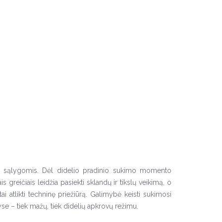
rbo sąlygomis. Dėl didelio pradinio sukimo momento
greičiais leidžia pasiekti sklandų ir tikslų veikimą, o
ai atlikti techninę priežiūrą. Galimybė keisti sukimosi
yse – tiek mažų, tiek didelių apkrovų režimu.