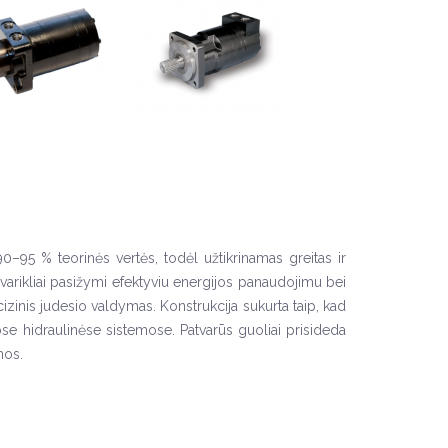
 90–95 % teorinės vertės, todėl užtikrinamas greitas ir
 varikliai pasižymi efektyviu energijos panaudojimu bei
ecizinis judesio valdymas. Konstrukcija sukurta taip, kad
iose hidraulinėse sistemose. Patvarūs guoliai prisideda
mos.