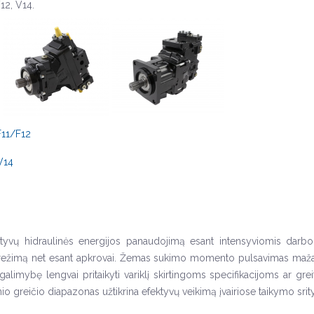
V12, V14.
/F11/F12
/V14
efektyvų hidraulinės energijos panaudojimą esant intensyviomis da
inį režimą net esant apkrovai. Žemas sukimo momento pulsavimas mažais 
limybę lengvai pritaikyti variklį skirtingoms specifikacijoms ar greit
io greičio diapazonas užtikrina efektyvų veikimą įvairiose taikymo srit