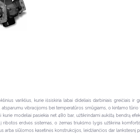
ius variklius, kurie išsiskiria labai dideliais darbiniais greičiais ir gr
atsparumu vibracijoms bei temperatūros smūgiams, o kintamo tūrio varikl
o kai kurie modeliai pasiekia net 480 bar, užtikrindami aukštą bendrą e
ti į ribotos erdvės sistemas, o žemas triukšmo lygis užtikrina komfort
arba siūlomos kasetinės konstrukcijos, leidžiančios dar lankstesnį pri