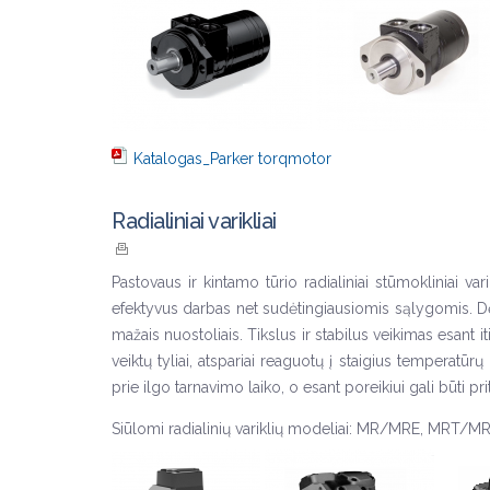
Katalogas_Parker torqmotor
Radialiniai varikliai
Pastovaus ir kintamo tūrio radialiniai stūmokliniai va
efektyvus darbas net sudėtingiausiomis sąlygomis. Dėl 
mažais nuostoliais. Tikslus ir stabilus veikimas esant i
veiktų tyliai, atspariai reaguotų į staigius temperatū
prie ilgo tarnavimo laiko, o esant poreikiui gali būti
Siūlomi radialinių variklių modeliai: MR/MRE, M