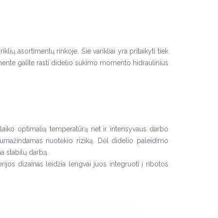
ių asortimentų rinkoje. Šie varikliai yra pritaikyti tiek
ente galite rasti didelio sukimo momento hidraulinius
palaiko optimalią temperatūrą net ir intensyvaus darbo
sumažindamas nuotėkio riziką. Dėl didelio paleidimo
a stabilų darbą.
ijos dizainas leidžia lengvai juos integruoti į ribotos