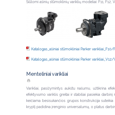
Siūlomi ašinių stūmoklinių variklių modeliai: F11, F12, 
Katalogas_ašiniai stūmokliniai Parker varikliai_F10
Katalogas_ašiniai stūmokliniai Parker varikliai_V12
Menteliniai varikliai
Varikliai, pasižymintys aukštu našumu, užtikrina 
efektyvumo variklis greitai ir stabiliai pasiekia darb
keičiama besisukančios grupės konstrukcija suteikia ga
kryptį padidina įrenginio universalumą, o platus darbin