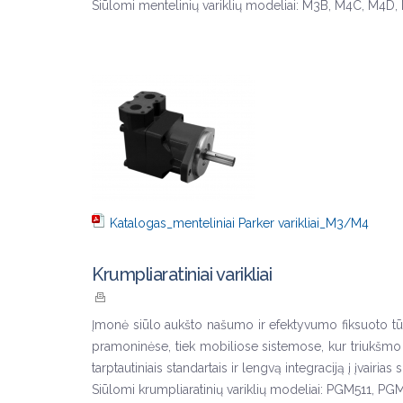
Siūlomi mentelinių variklių modeliai: M3B, M4C, M4D,
Katalogas_menteliniai Parker varikliai_M3/M4
Krumpliaratiniai varikliai
Įmonė siūlo aukšto našumo ir efektyvumo fiksuoto tūri
pramoninėse, tiek mobiliose sistemose, kur triukšmo lyg
tarptautiniais standartais ir lengvą integraciją į įvairias 
Siūlomi krumpliaratinių variklių modeliai: PGM511, 