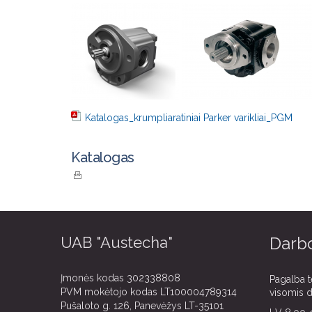
Katalogas_krumpliaratiniai Parker varikliai_PGM
Katalogas
UAB "Austecha"
Darbo
Įmonės kodas 302338808
Pagalba t
PVM mokėtojo kodas LT100004789314
visomis 
Pušaloto g. 126, Panevėžys LT-35101