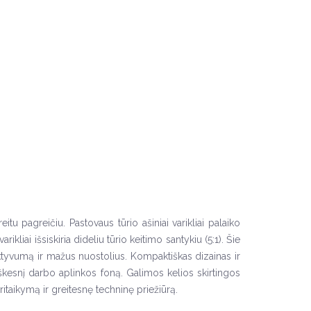
eitu pagreičiu. Pastovaus tūrio ašiniai varikliai palaiko
iai išsiskiria dideliu tūrio keitimo santykiu (5:1). Šie
fektyvumą ir mažus nuostolius. Kompaktiškas dizainas ir
iškesnį darbo aplinkos foną. Galimos kelios skirtingos
taikymą ir greitesnę techninę priežiūrą.