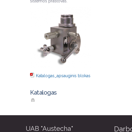
sistemos prastovas.
Katalogas_apsauginis blokas
Katalogas
UAB "Austecha"
Darbo