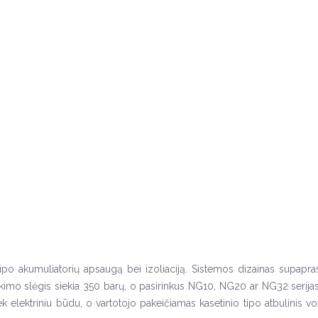
tipo akumuliatorių apsaugą bei izoliaciją. Sistemos dizainas supaprast
eikimo slėgis siekia 350 barų, o pasirinkus NG10, NG20 ar NG32 serijas,
iek elektriniu būdu, o vartotojo pakeičiamas kasetinio tipo atbulinis v