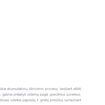
ina akumuliatorių iškrovimo procesą, leidžiant atlikti
 galima pritaikyti sistemą pagal specifinius poreikius.
ožtuvas suteikia paprastą ir greitą priežiūrą sumažinant