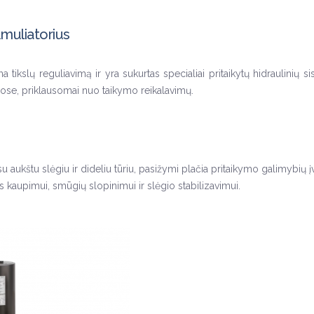
umuliatorius
na tikslų reguliavimą ir yra sukurtas specialiai pritaikytų hidraulinių 
tuose, priklausomai nuo taikymo reikalavimų.
su aukštu slėgiu ir dideliu tūriu, pasižymi plačia pritaikymo galimybių įva
 kaupimui, smūgių slopinimui ir slėgio stabilizavimui.