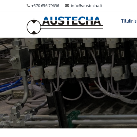
+370 656 79696
info@austecha.lt
Titulinis