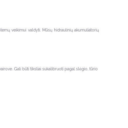
sistemų veikimui valdyti. Mūsų hidraulinių akumuliatorių
irove. Gali būti tiksliai sukalibruoti pagal slėgio, tūrio