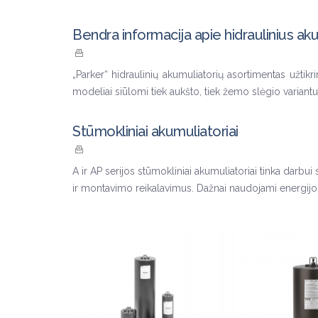
Bendra informacija apie hidraulinius ak
„Parker“ hidraulinių akumuliatorių asortimentas užtikri
modeliai siūlomi tiek aukšto, tiek žemo slėgio varian
Stūmokliniai akumuliatoriai
A ir AP serijos stūmokliniai akumuliatoriai tinka darbui 
ir montavimo reikalavimus. Dažnai naudojami energijos