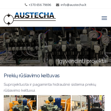
+370 656 79696
info@austecha.lt
Tog
navi
Įgyvendinti projektai
Prekių rūšiavimo keltuvas
Suprojektuota ir pagaminta hidraulinė sistema prekių
rūšiavimo keltuvui.