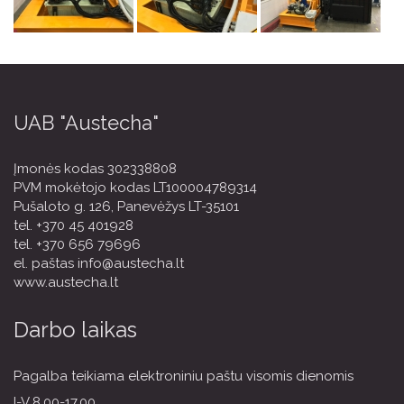
UAB "Austecha"
Įmonės kodas 302338808
PVM mokėtojo kodas LT100004789314
Pušaloto g. 126, Panevėžys LT-35101
tel.
+370 45 401928
tel.
+370 656 79696
el. paštas
info@austecha.lt
www.austecha.lt
Darbo laikas
Pagalba teikiama elektroniniu paštu visomis dienomis
I-V 8.00-17.00