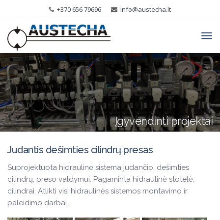
+370 656 79696
info@austecha.lt
Tog
navi
Įgyvendinti projektai
Judantis dešimties cilindrų presas
Suprojektuota hidraulinė sistema judančio, dešimties
cilindrų, preso valdymui. Pagaminta hidraulinė stotelė,
cilindrai. Atlikti visi hidraulinės sistemos montavimo ir
paleidimo darbai.