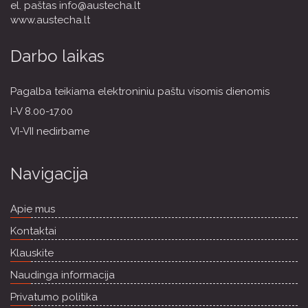
el. paštas
info@austecha.lt
www.austecha.lt
Darbo laikas
Pagalba teikiama elektroniniu paštu visomis dienomis
I-V 8.00-17.00
VI-VII nedirbame
Navigacija
Apie mus
Kontaktai
Klauskite
Naudinga informacija
Privatumo politika