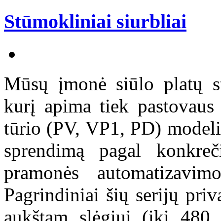
Stūmokliniai siurbliai
Mūsų įmonė siūlo platų st
kurį apima tiek pastovaus
tūrio (PV, VP1, PD) modelia
sprendimą pagal konkreč
pramonės automatizavimo
Pagrindiniai šių serijų pri
aukštam slėgiui (iki 480 