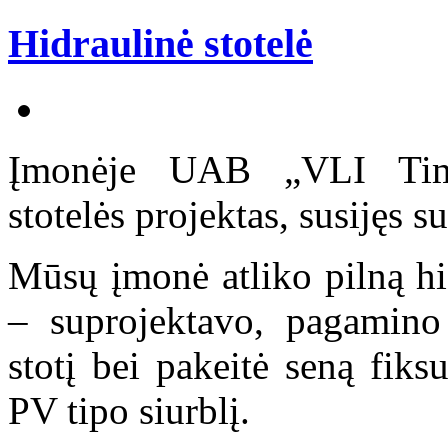
Hidraulinė stotelė
Įmonėje UAB „VLI Timbe
stotelės projektas, susijęs 
Mūsų įmonė atliko pilną hi
– suprojektavo, pagamino
stotį bei pakeitė seną fik
PV tipo siurblį.